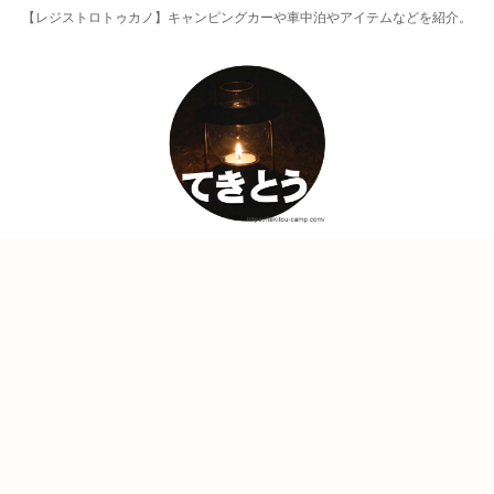
【レジストロトゥカノ】キャンピングカーや車中泊やアイテムなどを紹介。