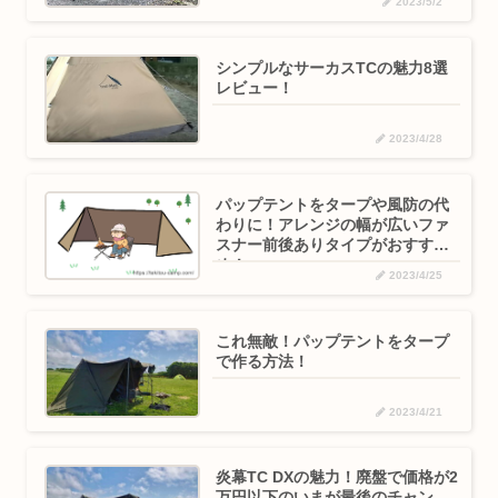
2023/5/2
シンプルなサーカスTCの魅力8選
レビュー！
2023/4/28
パップテントをタープや風防の代
わりに！アレンジの幅が広いファ
スナー前後ありタイプがおすす
め！
2023/4/25
これ無敵！パップテントをタープ
で作る方法！
2023/4/21
炎幕TC DXの魅力！廃盤で価格が2
万円以下のいまが最後のチャン