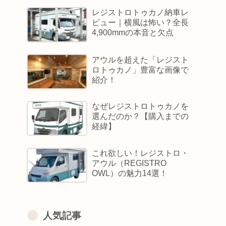
的な選び方
レジストロトゥカノ納車レ
ビュー｜横風は怖い？全長
4,900mmの本音と欠点
アウルを超えた「レジスト
ロトゥカノ」豊富な画像で
紹介！
なぜレジストロトゥカノを
選んだのか？【購入までの
経緯】
これ欲しい！レジストロ・
アウル（REGISTRO
OWL）の魅力14選！
人気記事