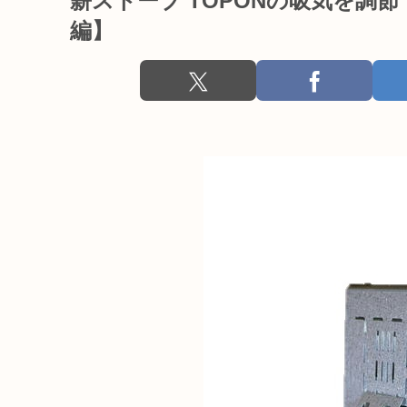
薪ストーブ TOPONの吸気を調
編】