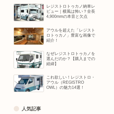
的な選び方
レジストロトゥカノ納車レ
ビュー｜横風は怖い？全長
4,900mmの本音と欠点
アウルを超えた「レジスト
ロトゥカノ」豊富な画像で
紹介！
なぜレジストロトゥカノを
選んだのか？【購入までの
経緯】
これ欲しい！レジストロ・
アウル（REGISTRO
OWL）の魅力14選！
人気記事