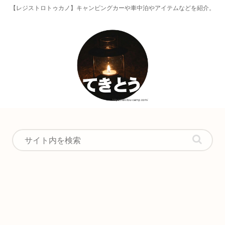
【レジストロトゥカノ】キャンピングカーや車中泊やアイテムなどを紹介。