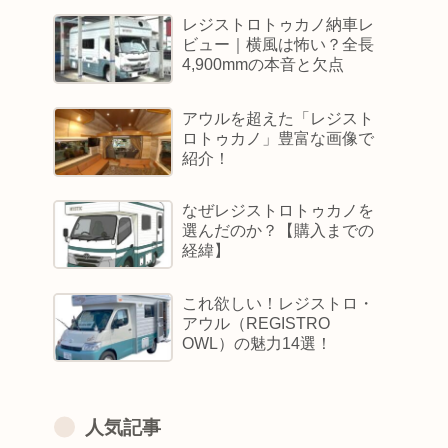
的な選び方
レジストロトゥカノ納車レ
ビュー｜横風は怖い？全長
4,900mmの本音と欠点
アウルを超えた「レジスト
ロトゥカノ」豊富な画像で
紹介！
なぜレジストロトゥカノを
選んだのか？【購入までの
経緯】
これ欲しい！レジストロ・
アウル（REGISTRO
OWL）の魅力14選！
人気記事