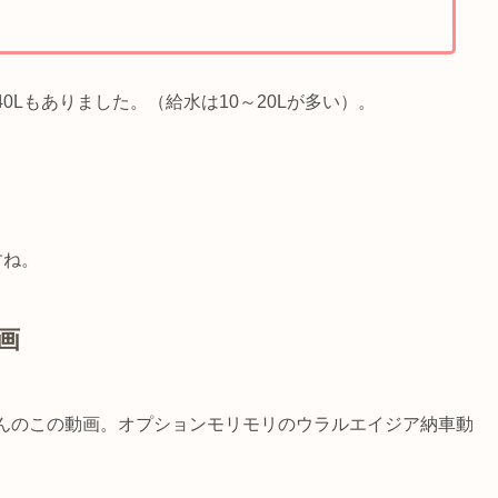
Lもありました。（給水は10～20Lが多い）。
すね。
画
んのこの動画。オプションモリモリのウラルエイジア納車動